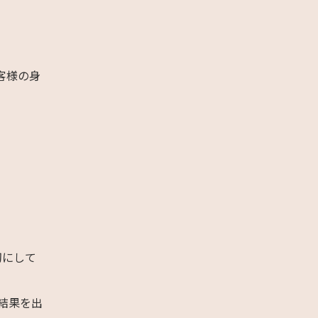
客様の身
切にして
結果を出