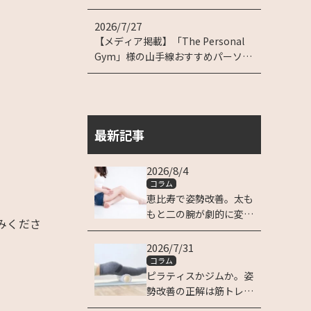
2026/7/27
【メディア掲載】「The Personal
Gym」様の山手線おすすめパーソナ
ルジム特集に掲載されました！
最新記事
2026/8/4
コラム
恵比寿で姿勢改善。太も
もと二の腕が劇的に変わ
みくださ
る理由
2026/7/31
コラム
ピラティスかジムか。姿
。
勢改善の正解は筋トレに
ある