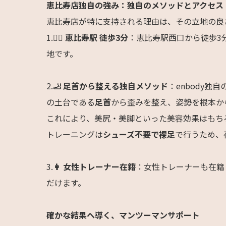
恵比寿店独自の強み：独自のメソッドとアクセス
恵比寿店が特に支持される理由は、その立地の良
1.
🚶‍♀️ 恵比寿駅 徒歩3分
：恵比寿駅西口から徒歩3
地です。
2.
🦶 足首から整える独自メソッド
：enbody独自
の土台である
足首
から歪みを整え、姿勢を根本か
これにより、美尻・美脚といった美容効果はもち
トレーニングは
シューズ不要で裸足
で行うため、
3.
👩 女性トレーナー在籍
：女性トレーナーも在籍
だけます。
確かな結果へ導く、マンツーマンサポート