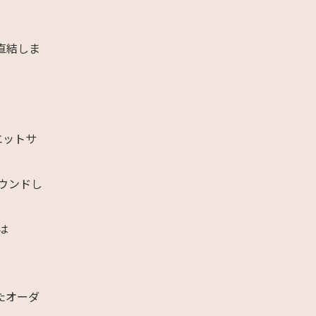
直結しま
エットサ
ウンドし
は
たオーダ