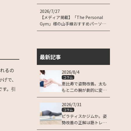
2026/7/27
【メディア掲載】「The Personal
Gym」様の山手線おすすめパーソナ
ルジム特集に掲載されました！
最新記事
くれるの
2026/8/4
コラム
かげで、
恵比寿で姿勢改善。太も
です。引
もと二の腕が劇的に変わ
る理由
2026/7/31
コラム
ピラティスかジムか。姿
勢改善の正解は筋トレに
ある