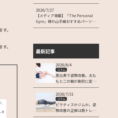
2026/7/27
【メディア掲載】「The Personal
Gym」様の山手線おすすめパーソナ
ルジム特集に掲載されました！
ます。
ます。
最新記事
2026/8/4
コラム
恵比寿で姿勢改善。太も
もと二の腕が劇的に変わ
る理由
2026/7/31
コラム
ピラティスかジムか。姿
勢改善の正解は筋トレに
ある