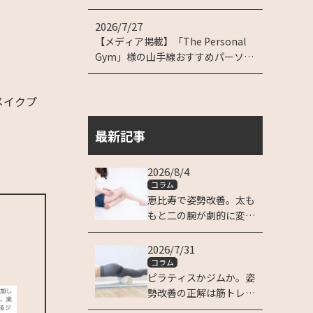
2026/7/27
【メディア掲載】「The Personal
Gym」様の山手線おすすめパーソナ
ルジム特集に掲載されました！
メイクプ
最新記事
。
2026/8/4
コラム
恵比寿で姿勢改善。太も
もと二の腕が劇的に変わ
る理由
2026/7/31
コラム
ピラティスかジムか。姿
勢改善の正解は筋トレに
ある